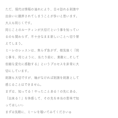
ただ、現代は情報の溢れにより、日々訪れる刺激や
出会いに翻弄されてしまうことが多いと思います。
大人も同じくです。
同じことのルーティンが大切だという事を知ってい
るのも関わらず、不十分なまま新しいことへ切り替
えてしまう。
ミーレのレッスンは、焦らず急がず、根気強く「同
じ事を、同じように、当たり前に、素敵に...そして
些細な変化に感動する」というプロセスを非常に大
切にしています。
刺激も大切ですが、軸がなければ刺激を刺激として
感じることはできません。
まずは、知ってる！やったことある！の先にある、
「出来る！」を体感して、その先を本当の意味で知
ってほしい✨
まずは気軽に、ミーレを覗いてみてください☺️