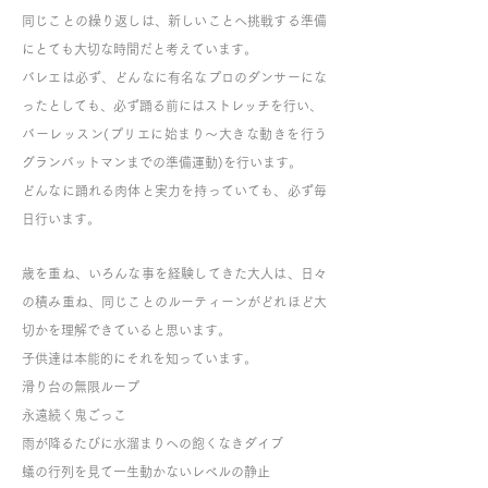
同じことの繰り返しは、新しいことへ挑戦する準備
にとても大切な時間だと考えています。
バレエは必ず、どんなに有名なプロのダンサーにな
ったとしても、必ず踊る前にはストレッチを行い、
バーレッスン(プリエに始まり〜大きな動きを行う
グランバットマンまでの準備運動)を行います。
どんなに踊れる肉体と実力を持っていても、必ず毎
日行います。
歳を重ね、いろんな事を経験してきた大人は、日々
の積み重ね、同じことのルーティーンがどれほど大
切かを理解できていると思います。
子供達は本能的にそれを知っています。
滑り台の無限ループ
永遠続く鬼ごっこ
雨が降るたびに水溜まりへの飽くなきダイブ
蟻の行列を見て一生動かないレベルの静止