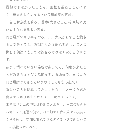
最初できなかったことも、回数を重ねることによ
り、出来るようになるという達成感の育成。
・自己肯定感を育み、基本(大切なこと)を大切に思
い考えられる思考の育成。
同じ場所で同じ事をやる。。。大人からすると飽き
る事であっても、親御さんから離れて新しいことに
挑む子供達にとっては飽きるではなく安心となりま
す。
あまり慣れていない場所であっても、何度か来たこ
とがあるちょっぴり見知っている場所で、同じ事を
同じ場所でできるというのはとても安心出来て、
新しいことも挑戦してみようかな！？と一歩を踏み
出すきっかけが生まれやすいと考えています。
まずはバレエの型にはめることよりも、日常の動きか
ら派生する運動を使い、同じ動きを音に乗せて根気よ
くやり続け、空間に慣れてきたタイミングで新しいこ
とに挑戦させてみる。